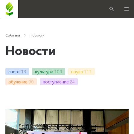
События
Новости
Новости
спорт
13
культура
109
наука
111
обучение
90
поступление
24