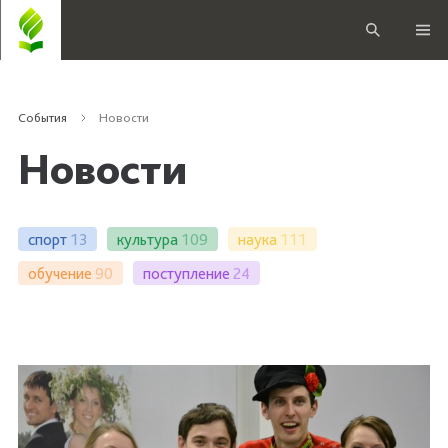
События
Новости
Новости
спорт
13
культура
109
наука
111
обучение
90
поступление
24