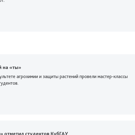
рт.
й на «ты»
культете агрохимии и защиты растений провели мастер-классы
тудентов.
» отметил студентов КубГАУ