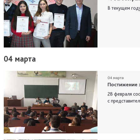
В текущем год
04 марта
04 марта
Постижение з
28 февраля со
с представите