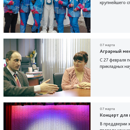
крупнейшего с
07 марта
Аграрный ме
С 27 февраля п
прикладных на
07 марта
Концерт для
В преддверии 