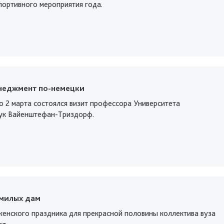
портивного мероприятия года.
неджмент по-немецки
о 2 марта состоялся визит профессора Университета
ук Вайенштефан-Триздорф.
 милых дам
женского праздника для прекрасной половины коллектива вуза