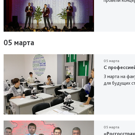
провели конце
05 марта
05 марта
С профессие
3 марта на фа
для будущих с
05 марта
«Росгосстрах