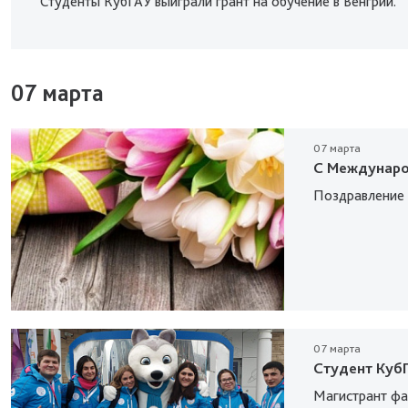
Студенты КубГАУ выиграли грант на обучение в Венгрии.
07 марта
07 марта
С Междунаро
Поздравление 
07 марта
Студент Куб
Магистрант фа