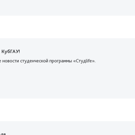
 КубГАУ!
е новости студенческой программы «Студlife».
еля