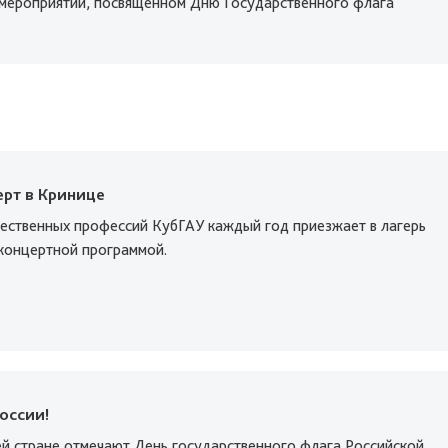
 мероприятии, посвященном Дню Государственного флага
ерт в Кринице
ественных профессий КубГАУ каждый год приезжает в лагерь
концертной программой.
оссии!
ей стране отмечают День государственного флага Российской