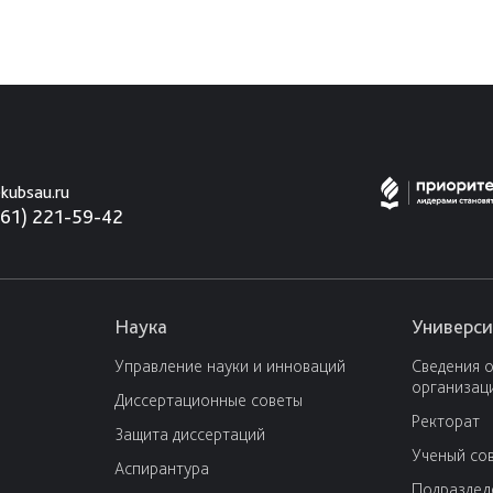
kubsau.ru
861) 221-59-42
Наука
Универси
Управление науки и инноваций
Сведения 
организац
Диссертационные советы
Ректорат
Защита диссертаций
Ученый со
Аспирантура
Подраздел