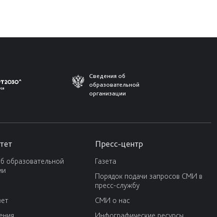
Сведения об
образовательной
организации
тет
Пресс-центр
об образовательной
Газета
ии
Порядок подачи запросов СМИ в
пресс-службу
вет
СМИ о нас
ения
Инфографические ресурсы