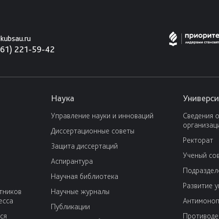
kubsau.ru
861) 221-59-42
Наука
Универси
Управление науки и инноваций
Сведения 
организац
Диссертационные советы
Ректорат
Защита диссертаций
Ученый со
Аспирантура
Подраздел
Научная библиотека
Развитие 
тников
Научные журналы
есса
Антимоноп
Публикации
ся
Противоде