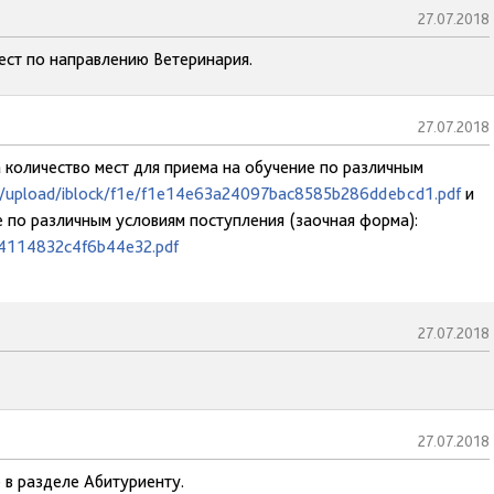
27.07.2018
ест по направлению Ветеринария.
27.07.2018
а количество мест для приема на обучение по различным
ru/upload/iblock/f1e/f1e14e63a24097bac8585b286ddebcd1.pdf
и
е по различным условиям поступления (заочная форма):
54114832c4f6b44e32.pdf
27.07.2018
27.07.2018
 в разделе Абитуриенту.