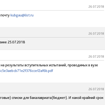
26.07.2018
у почту
kubgau@list.ru
26.07.2018
зике 25.07.2018
26.07.2018
 на результаты вступительных испытаний, проводимых в вузе
a5c5e3aebcb71e2f376ccef2af6b.pdf
26.07.2018
говые) списки для бакалавриата(бюджет). И какой крайний срок