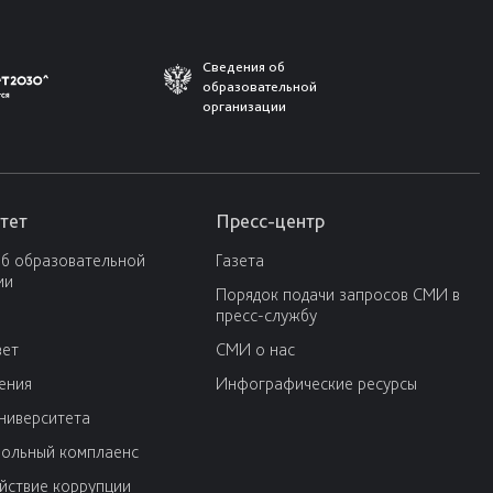
Сведения об
образовательной
организации
тет
Пресс-центр
об образовательной
Газета
ии
Порядок подачи запросов СМИ в
пресс-службу
вет
СМИ о нас
ения
Инфографические ресурсы
университета
ольный комплаенс
йствие коррупции