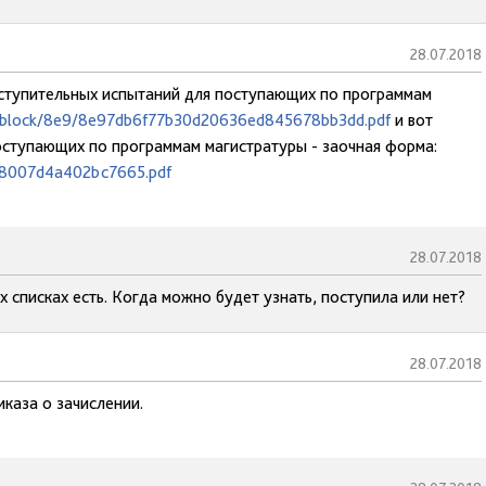
28.07.2018
 вступительных испытаний для поступающих по программам
d/iblock/8e9/8e97db6f77b30d20636ed845678bb3dd.pdf
и вот
оступающих по программам магистратуры - заочная форма:
348007d4a402bc7665.pdf
28.07.2018
 списках есть. Когда можно будет узнать, поступила или нет?
28.07.2018
каза о зачислении.