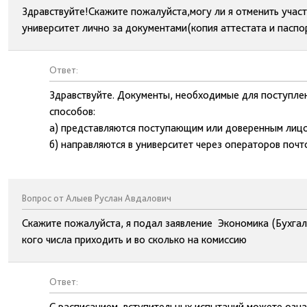
Здравствуйте!Скажите пожалуйста,могу ли я отменить участ
университет лично за документами(копия аттестата и паспо
Ответ:
Здравствуйте. Документы, необходимые для поступлен
способов:
а) представляются поступающим или доверенным лицо
б) направляются в университет через операторов поч
Вопрос от Алыев Руслан Авдалович
Скажите пожалуйста, я подал заявление Экономика (Бухгалт
кого числа приходить и во сколько на комиссию
Ответ:
С расписанием вступительных испытаний можете озна