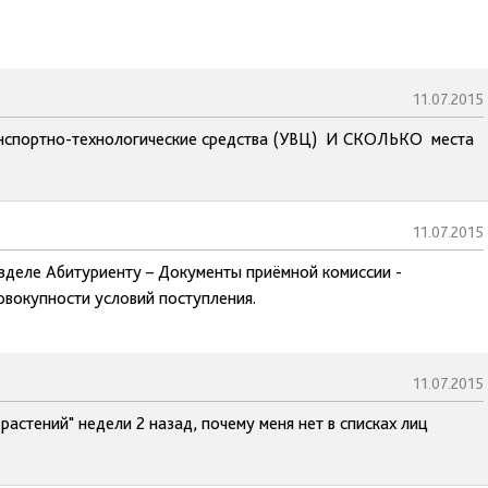
11.07.2015
портно-технологические средства (УВЦ) И СКОЛЬКО места
11.07.2015
азделе Абитуриенту – Документы приёмной комиссии -
овокупности условий поступления.
11.07.2015
астений" недели 2 назад, почему меня нет в списках лиц