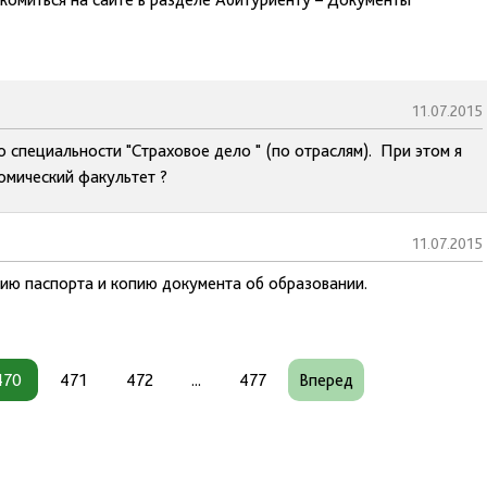
11.07.2015
 специальности "Страховое дело " (по отраслям). При этом я
омический факультет ?
11.07.2015
пию паспорта и копию документа об образовании.
470
471
472
...
477
Вперед