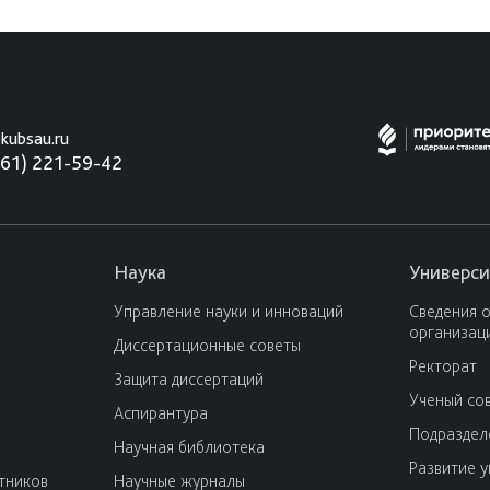
kubsau.ru
861) 221-59-42
Наука
Универси
Управление науки и инноваций
Сведения 
организац
Диссертационные советы
Ректорат
Защита диссертаций
Ученый со
Аспирантура
Подраздел
Научная библиотека
Развитие 
тников
Научные журналы