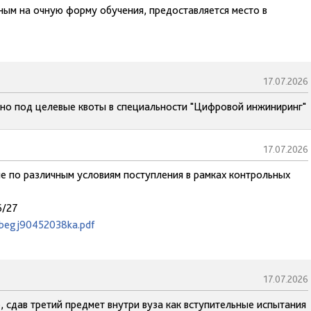
ным на очную форму обучения, предоставляется место в
17.07.2026
но под целевые квоты в специальности "Цифровой инжиниринг"
17.07.2026
ие по различным условиям поступления в рамках контрольных
6/27
ezbegj90452038ka.pdf
17.07.2026
 сдав третий предмет внутри вуза как вступительные испытания