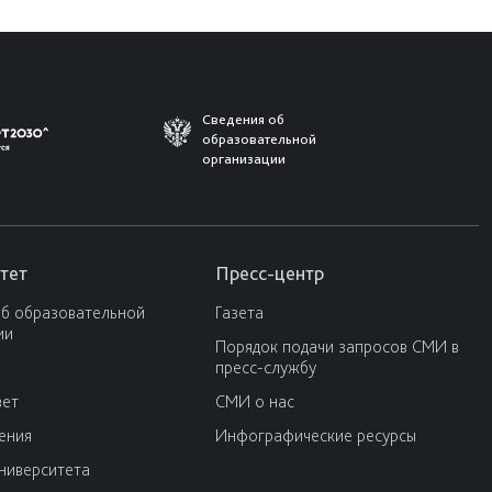
Сведения об
образовательной
организации
тет
Пресс-центр
об образовательной
Газета
ии
Порядок подачи запросов СМИ в
пресс-службу
вет
СМИ о нас
ения
Инфографические ресурсы
университета