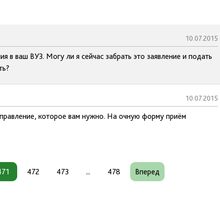
10.07.2015
я в ваш ВУЗ. Могу ли я сейчас забрать это заявление и подать
ть?
10.07.2015
аправление, которое вам нужно. На очную форму приём
471
472
473
...
478
Вперед