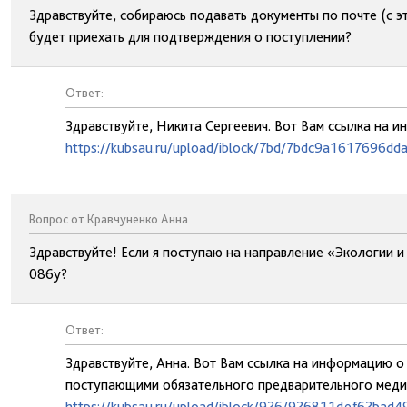
Здравствуйте, собираюсь подавать документы по почте (с эт
будет приехать для подтверждения о поступлении?
Ответ:
Здравствуйте, Никита Сергеевич. Вот Вам ссылка на 
https://kubsau.ru/upload/iblock/7bd/7bdc9a1617696d
Вопрос от Кравчуненко Анна
Здравствуйте! Если я поступаю на направление «Экологии 
086у?
Ответ:
Здравствуйте, Анна. Вот Вам ссылка на информацию 
поступающими обязательного предварительного меди
https://kubsau.ru/upload/iblock/926/926811def62bad