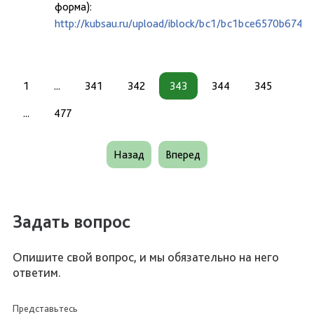
форма):
http://kubsau.ru/upload/iblock/bc1/bc1bce6570b674
1
...
341
342
343
344
345
...
477
Назад
Вперед
Задать вопрос
Опишите свой вопрос, и мы обязательно на него
ответим.
Представьтесь