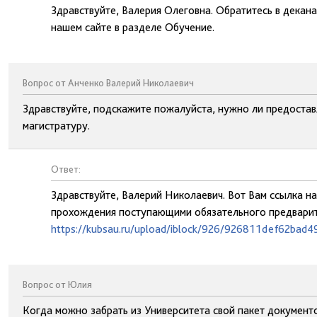
Здравствуйте, Валерия Олеговна. Обратитесь в декан
нашем сайте в разделе Обучение.
Вопрос от Анченко Валерий Николаевич
Здравствуйте, подскажите пожалуйста, нужно ли предостав
магистратуру.
Ответ:
Здравствуйте, Валерий Николаевич. Вот Вам ссылка 
прохождения поступающими обязательного предварит
https://kubsau.ru/upload/iblock/926/926811def62bad
Вопрос от Юлия
Когда можно забрать из Университета свой пакет документо