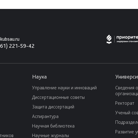
kubsau.ru
861) 221-59-42
Наука
Универси
Управление науки и инноваций
Сведения 
организац
Диссертационные советы
Ректорат
Защита диссертаций
Ученый со
Аспирантура
Подраздел
Научная библиотека
Развитие 
тников
Научные журналы