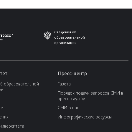
Сведения об
образовательной
организации
тет
Пресс-центр
об образовательной
Газета
ии
Порядок подачи запросов СМИ в
пресс-службу
вет
СМИ о нас
ения
Инфографические ресурсы
университета