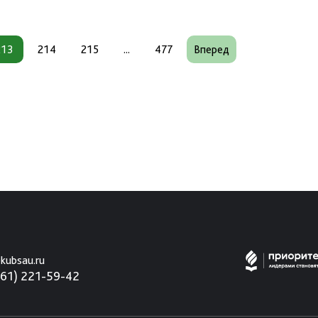
213
214
215
...
477
Вперед
kubsau.ru
861) 221-59-42