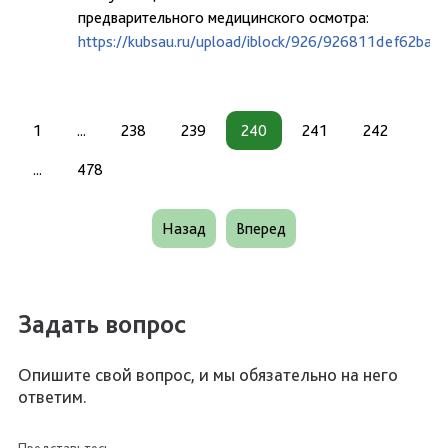
предварительного медицинского осмотра:
https://kubsau.ru/upload/iblock/926/926811def62ba
1
...
238
239
240
241
242
...
478
Назад
Вперед
Задать вопрос
Опишите свой вопрос, и мы обязательно на него
ответим.