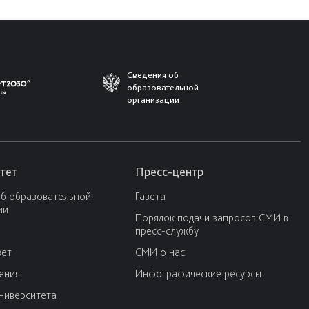
Сведения об
образовательной
организации
тет
Пресс-центр
об образовательной
Газета
ии
Порядок подачи запросов СМИ в
пресс-службу
вет
СМИ о нас
ения
Инфографические ресурсы
университета