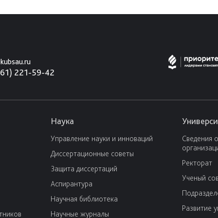
kubsau.ru
861) 221-59-42
Наука
Универси
Управление науки и инноваций
Сведения 
организац
Диссертационные советы
Ректорат
Защита диссертаций
Ученый со
Аспирантура
Подраздел
Научная библиотека
Развитие 
тников
Научные журналы