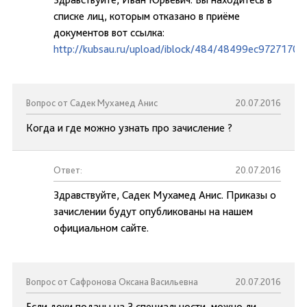
списке лиц, которым отказано в приёме
документов вот ссылка:
http://kubsau.ru/upload/iblock/484/48499ec9727170
Вопрос от Садек Мухамед Анис
20.07.2016
Когда и где можно узнать про зачисление ?
Ответ:
20.07.2016
Здравствуйте, Садек Мухамед Анис. Приказы о
зачислении будут опубликованы на нашем
официальном сайте.
Вопрос от Сафронова Оксана Васильевна
20.07.2016
Если доки поданы на 3 специальности, можно ли