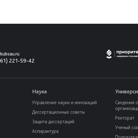
kubsau.ru
861) 221-59-42
Наука
Универси
Управление науки и инноваций
Сведения 
организац
Диссертационные советы
Ректорат
Защита диссертаций
Ученый со
Аспирантура
Подраздел