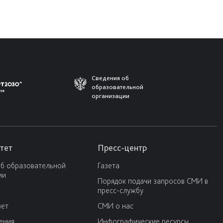
Сведения об
образовательной
организации
тет
Пресс-центр
об образовательной
Газета
ии
Порядок подачи запросов СМИ в
пресс-службу
вет
СМИ о нас
ения
Инфографические ресурсы