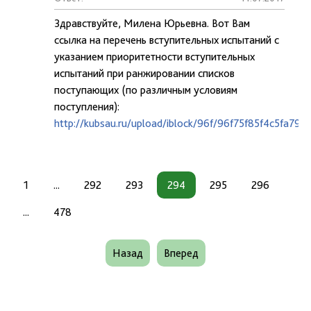
Здравствуйте, Милена Юрьевна. Вот Вам
ссылка на перечень вступительных испытаний с
указанием приоритетности вступительных
испытаний при ранжировании списков
поступающих (по различным условиям
поступления):
http://kubsau.ru/upload/iblock/96f/96f75f85f4c5fa79
1
...
292
293
294
295
296
...
478
Назад
Вперед