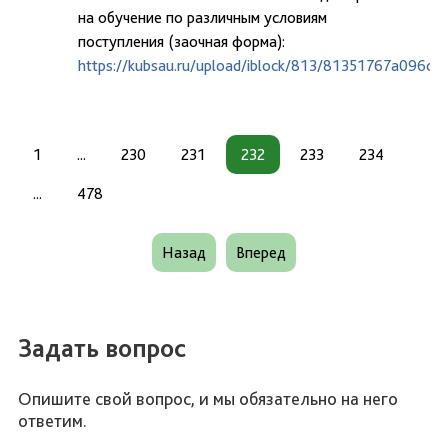
на обучение по различным условиям
поступления (заочная форма):
https://kubsau.ru/upload/iblock/813/81351767a096d
1
...
230
231
232
233
234
...
478
Назад
Вперед
Задать вопрос
Опишите свой вопрос, и мы обязательно на него
ответим.