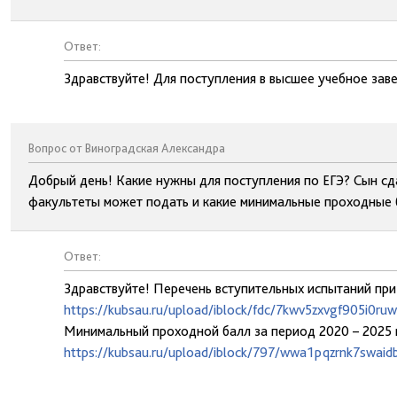
Ответ:
Здравствуйте! Для поступления в высшее учебное за
Вопрос от Виноградская Александра
Добрый день! Какие нужны для поступления по ЕГЭ? Сын сда
факультеты может подать и какие минимальные проходные 
Ответ:
Здравствуйте! Перечень вступительных испытаний при
https://kubsau.ru/upload/iblock/fdc/7kwv5zxvgf905i0r
Минимальный проходной балл за период 2020 – 2025 
https://kubsau.ru/upload/iblock/797/wwa1pqzrnk7swaid