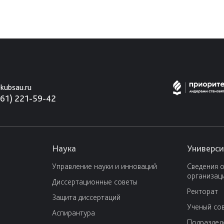
kubsau.ru
861) 221-59-42
Наука
Универси
Управление науки и инноваций
Сведения 
организац
Диссертационные советы
Ректорат
Защита диссертаций
Ученый со
Аспирантура
Подраздел