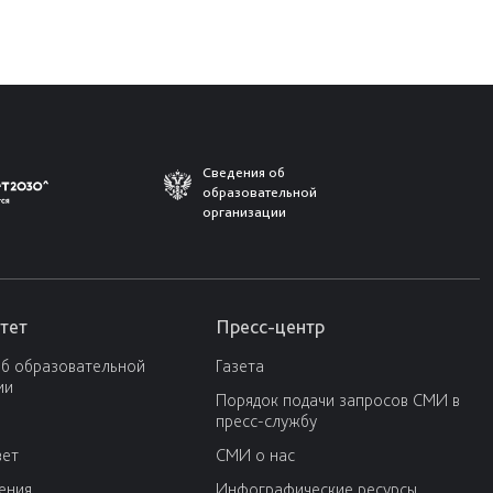
Сведения об
образовательной
организации
тет
Пресс-центр
об образовательной
Газета
ии
Порядок подачи запросов СМИ в
пресс-службу
вет
СМИ о нас
ения
Инфографические ресурсы