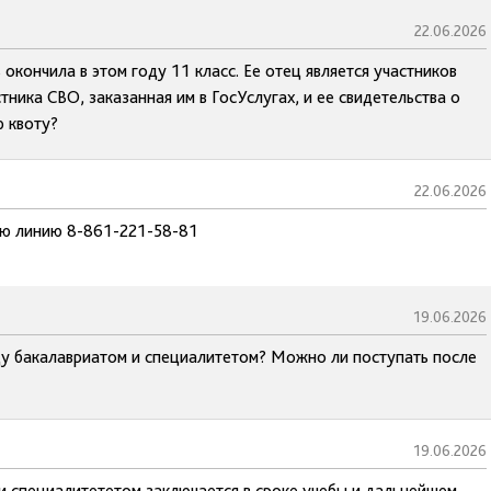
22.06.2026
окончила в этом году 11 класс. Ее отец является участников
ника СВО, заказанная им в ГосУслугах, и ее свидетельства о
 квоту?
22.06.2026
чую линию 8-861-221-58-81
19.06.2026
ду бакалавриатом и специалитетом? Можно ли поступать после
19.06.2026
и специалитететом заключается в сроке учебы и дальнейшем