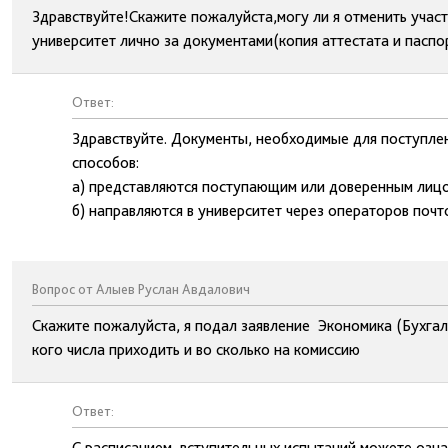
Здравствуйте!Скажите пожалуйста,могу ли я отменить участ
университет лично за документами(копия аттестата и паспо
Ответ:
Здравствуйте. Документы, необходимые для поступлен
способов:
а) представляются поступающим или доверенным лицо
б) направляются в университет через операторов поч
Вопрос от Алыев Руслан Авдалович
Скажите пожалуйста, я подал заявление Экономика (Бухгалт
кого числа приходить и во сколько на комиссию
Ответ:
С расписанием вступительных испытаний можете озна