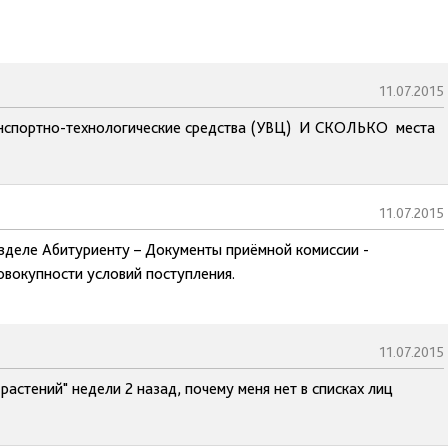
11.07.2015
портно-технологические средства (УВЦ) И СКОЛЬКО места
11.07.2015
азделе Абитуриенту – Документы приёмной комиссии -
овокупности условий поступления.
11.07.2015
астений" недели 2 назад, почему меня нет в списках лиц