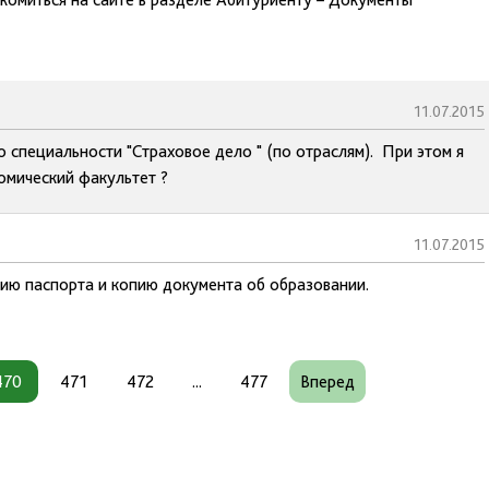
11.07.2015
 специальности "Страховое дело " (по отраслям). При этом я
омический факультет ?
11.07.2015
пию паспорта и копию документа об образовании.
470
471
472
...
477
Вперед