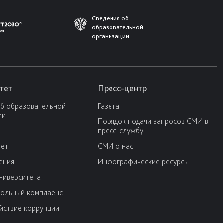
Сведения об
образовательной
организации
тет
Пресс-центр
об образовательной
Газета
ии
Порядок подачи запросов СМИ в
пресс-службу
вет
СМИ о нас
ения
Инфографические ресурсы
университета
ольный комплаенс
йствие коррупции