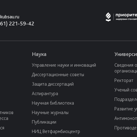
kubsau.ru
861) 221-59-42
Наука
Универси
Управление науки и инноваций
Сведения 
организац
Диссертационные советы
Ректорат
Защита диссертаций
Ученый со
Аспирантура
Подраздел
Научная библиотека
Развитие 
тников
Научные журналы
есса
Антимоноп
Публикации
ся
Противоде
НИЦ Ветфармбиоцентр