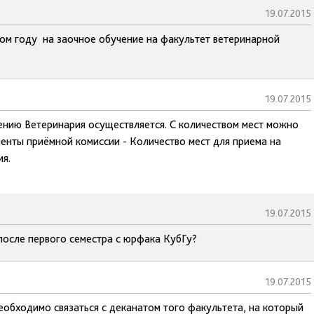
19.07.2015
том году на заочное обучение на факультет ветеринарной
19.07.2015
ению Ветеринария осуществляется. С количеством мест можно
менты приёмной комиссии - Количество мест для приема на
я.
19.07.2015
после первого семестра с юрфака КубГу?
19.07.2015
еобходимо связаться с деканатом того факультета, на который