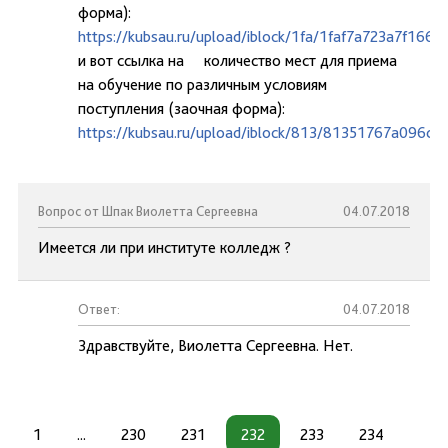
форма):
https://kubsau.ru/upload/iblock/1fa/1faf7a723a7f16
и вот ссылка на количество мест для приема
на обучение по различным условиям
поступления (заочная форма):
https://kubsau.ru/upload/iblock/813/81351767a096d
Вопрос от Шпак Виолетта Сергеевна
04.07.2018
Имеется ли при институте колледж ?
Ответ:
04.07.2018
Здравствуйте, Виолетта Сергеевна. Нет.
1
...
230
231
232
233
234