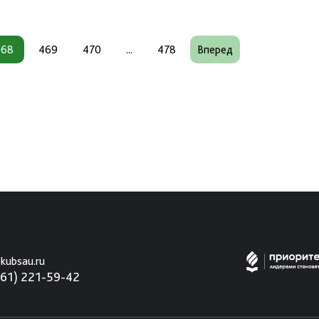
468
469
470
...
478
Вперед
kubsau.ru
861) 221-59-42