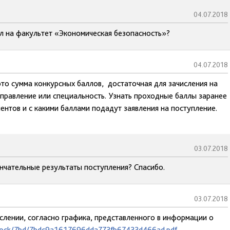
04.07.2018
л на факультет «Экономическая безопасность»?
04.07.2018
то сумма конкурсных баллов, достаточная для зачисления на
правление или специальность. Узнать проходные баллы заранее
риентов и с какими баллами подадут заявления на поступление.
03.07.2018
нчательные результаты поступления? Спасибо.
03.07.2018
ислении, согласно графика, представленного в информации о
iblock/7bd/7bdc9a1617696dda773fb67433d466ad.pdf