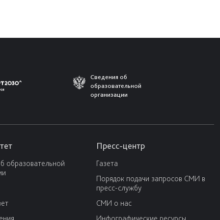
Сведения об
образовательной
организации
тет
Пресс-центр
об образовательной
Газета
ии
Порядок подачи запросов СМИ в
пресс-службу
вет
СМИ о нас
ения
Инфографические ресурсы