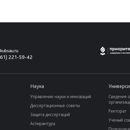
kubsau.ru
861) 221-59-42
Наука
Универси
Управление науки и инноваций
Сведения 
организац
Диссертационные советы
Ректорат
Защита диссертаций
Ученый со
Аспирантура
Подраздел