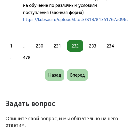
на обучение по различным условиям
поступления (заочная форма):
https://kubsau.ru/upload/iblock/813/81351767a096d
1
...
230
231
232
233
234
...
478
Назад
Вперед
Задать вопрос
Опишите свой вопрос, и мы обязательно на него
ответим.