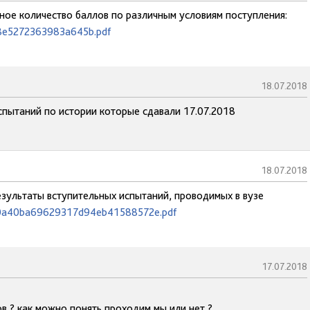
ное количество баллов по различным условиям поступления:
88e5272363983a645b.pdf
18.07.2018
спытаний по истории которые сдавали 17.07.2018
18.07.2018
езультаты вступительных испытаний, проводимых в вузе
d4c0a40ba69629317d94eb41588572e.pdf
17.07.2018
ов ? как можно понять проходим мы или нет ?