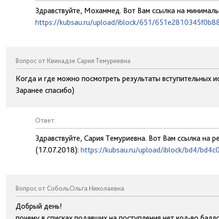
Здравствуйте, Мохаммед. Вот Вам ссылка на минималь
https://kubsau.ru/upload/iblock/651/651e2810345f0b
Вопрос от Квинадзе Сария Темуриевна
Когда и где можно посмотреть результаты вступительных и
Заранее спасибо)
Ответ:
Здравствуйте, Сария Темуриевна. Вот Вам ссылка на р
(17.07.2018):
https://kubsau.ru/upload/iblock/bd4/b
Вопрос от СобольОльга Николаевна
Добрый день!
почему в списках подавших на поступления нет кол-во балл