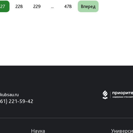
227
228
229
...
478
Вперед
kubsau.ru
861) 221-59-42
Наука
Универси