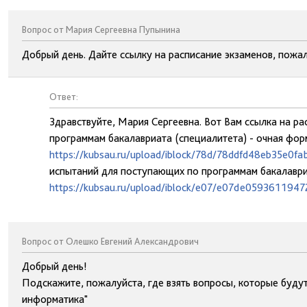
Вопрос от Мария Сергеевна Пупынина
Добрый день. Дайте ссылку на расписание экзаменов, пожал
Ответ:
Здравствуйте, Мария Сергеевна. Вот Вам ссылка на р
программам бакалавриата (специалитета) - очная фор
https://kubsau.ru/upload/iblock/78d/78ddfd48eb35e0f
испытаний для поступающих по программам бакалавриа
https://kubsau.ru/upload/iblock/e07/e07de059361194
Вопрос от Олешко Евгений Александрович
Добрый день!
Подскажите, пожалуйста, где взять вопросы, которые будут
информатика"