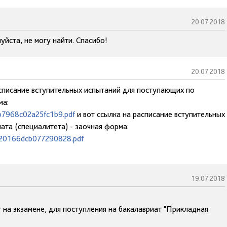
20.07.2018
уйста, не могу найти. Спасибо!
20.07.2018
асписание вступительных испытаний для поступающих по
ма:
ab7968c02a25fc1b9.pdf
и вот ссылка на расписание вступительных
та (специалитета) - заочная форма:
720166dcb077290828.pdf
19.07.2018
 на экзамене, для поступления на бакалавриат "Прикладная