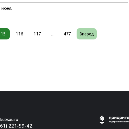
 июня.
115
116
117
...
477
Вперед
kubsau.ru
861) 221-59-42