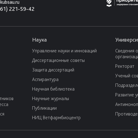
kubsau.ru
861) 221-59-42
Наука
Универси
Управление науки и инноваций
Сведения 
организац
Диссертационные советы
Ректорат
Защита диссертаций
Ученый со
Аспирантура
Подраздел
Научная библиотека
Развитие 
тников
Научные журналы
есса
Антимоноп
Публикации
ся
Противоде
НИЦ Ветфармбиоцентр