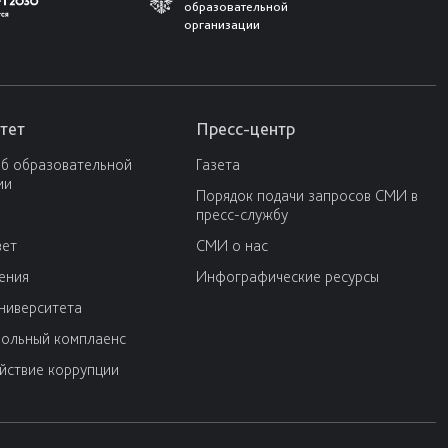
образовательной
организации
тет
Пресс-центр
об образовательной
Газета
ии
Порядок подачи запросов СМИ в
пресс-службу
вет
СМИ о нас
ения
Инфографические ресурсы
университета
ольный комплаенс
йствие коррупции