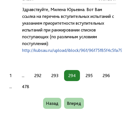
Здравствуйте, Милена Юрьевна. Вот Вам
ссылка на перечень вступительных испытаний с
указанием приоритетности вступительных
испытаний при ранжировании списков
поступающих (по различным условиям
поступления):
http://kubsau.ru/upload/iblock/96f/96f75f85f4c5fa79
1
...
292
293
294
295
296
...
478
Назад
Вперед