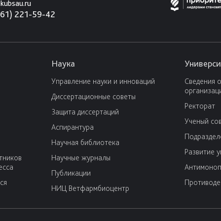
kubsau.ru
861) 221-59-42
Наука
Универси
Управление науки и инноваций
Сведения 
организац
Диссертационные советы
Ректорат
Защита диссертаций
Ученый со
Аспирантура
Подраздел
Научная библиотека
Развитие 
тников
Научные журналы
есса
Антимоноп
Публикации
ся
Противоде
НИЦ Ветфармбиоцентр