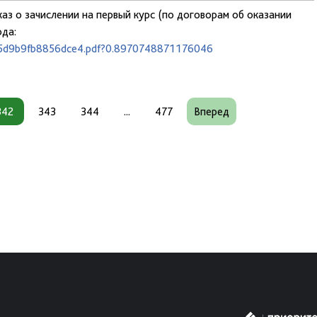
аз о зачислении на первый курс (по договорам об оказании
ода:
cb35d9b9fb8856dce4.pdf?0.8970748871176046
342
343
344
...
477
Вперед