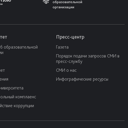
образовательной
организации
тет
Пресс-центр
об образовательной
Газета
ии
Порядок подачи запросов СМИ в
пресс-службу
вет
СМИ о нас
ения
Инфографические ресурсы
университета
ольный комплаенс
йствие коррупции