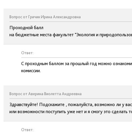
Вопрос от Гричик Ирина Александровна
Проходной балл
на бюджетные места факультет "Экология и природопользо
Ответ:
С проходным баллом за прошлый год можно ознакомит
комиссии.
Вопрос от Аверина Виолетта Андреевна
Здравствуйте! Подскажите , пожалуйста, возможно ли у вас
или возможности поступить уже нет и я смогу это сделать 
Ответ: