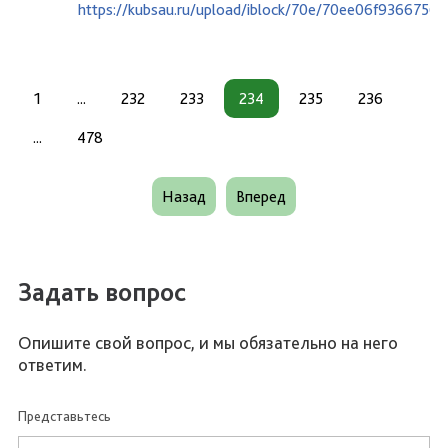
https://kubsau.ru/upload/iblock/70e/70ee06f936675
1
...
232
233
234
235
236
...
478
Назад
Вперед
Задать вопрос
Опишите свой вопрос, и мы обязательно на него
ответим.
Представьтесь