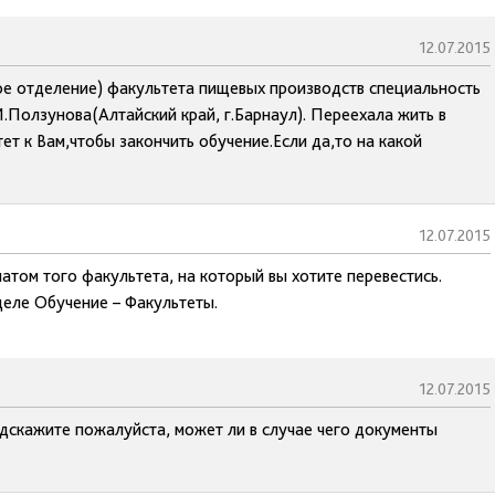
12.07.2015
ное отделение) факультета пищевых производств специальность
.Ползунова(Алтайский край, г.Барнаул). Переехала жить в
ет к Вам,чтобы закончить обучение.Если да,то на какой
12.07.2015
атом того факультета, на который вы хотите перевестись.
деле Обучение – Факультеты.
12.07.2015
одскажите пожалуйста, может ли в случае чего документы