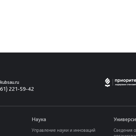
kubsau.ru
861) 221-59-42
Наука
Универси
Управление науки и инноваций
Сведения 
организац