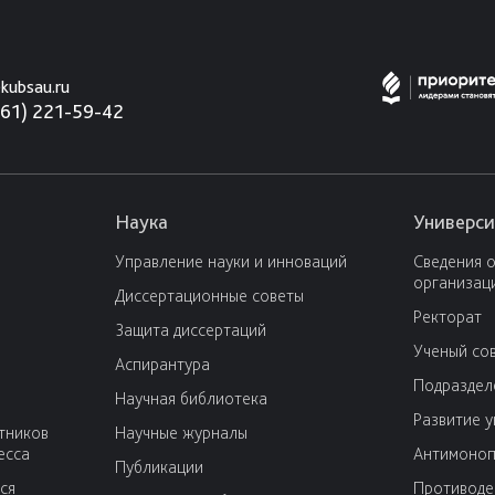
kubsau.ru
861) 221-59-42
Наука
Универси
Управление науки и инноваций
Сведения 
организац
Диссертационные советы
Ректорат
Защита диссертаций
Ученый со
Аспирантура
Подраздел
Научная библиотека
Развитие 
тников
Научные журналы
есса
Антимоноп
Публикации
ся
Противоде