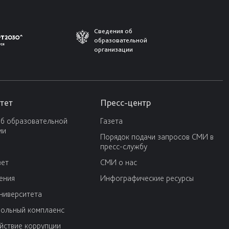
Сведения об
образовательной
организации
тет
Пресс-центр
об образовательной
Газета
ии
Порядок подачи запросов СМИ в
пресс-службу
вет
СМИ о нас
ения
Инфографические ресурсы
университета
ольный комплаенс
йствие коррупции