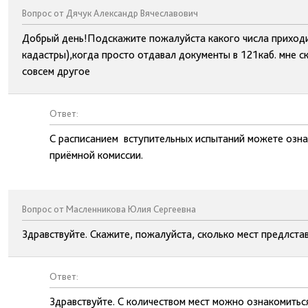
Вопрос от Дячук Александр Вячеславович
Добрый день!Подскажите пожалуйста какого числа приходи
кадастры),когда просто отдавал документы в 121каб. мне ска
совсем другое
Ответ:
С расписанием вступительных испытаний можете озна
приёмной комиссии.
Вопрос от Масленникова Юлия Сергеевна
Здравствуйте. Скажите, пожалуйста, сколько мест предлста
Ответ:
Здравствуйте. С количеством мест можно ознакомитьс