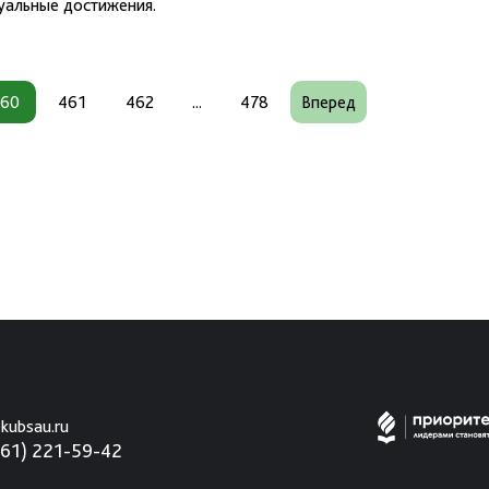
дуальные достижения.
60
461
462
...
478
Вперед
kubsau.ru
861) 221-59-42