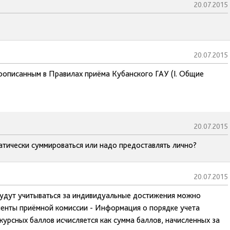
20.07.2015
20.07.2015
рописанным в Правилах приёма Кубанского ГАУ (I. Общие
20.07.2015
атически суммироваться или надо предоставлять лично?
20.07.2015
будут учитываться за индивидуальные достижения можно
менты приёмной комиссии - Информация о порядке учета
рсных баллов исчисляется как сумма баллов, начисленных за