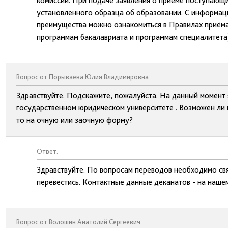
комиссии. При подаче заявления о приеме поступающ
установленного образца об образовании. С информац
преимущества можно ознакомиться в Правилах приёма 
программам бакалавриата и программам специалитета)
Вопрос от Порываева Юлия Владимировна
Здравствуйте. Подскажите, пожалуйста. На данный момент я
государственном юридическом университете . Возможен ли 
то на очную или заочную форму?
Ответ:
Здравствуйте. По вопросам переводов необходимо свя
перевестись. Контактные данные деканатов - на нашем
Вопрос от Волошин Анатолий Сергеевич