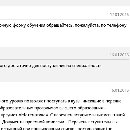
17.01.2016
 очную форму обучения обращайтесь, пожалуйста, по телефону
16.01.2016
того достаточно для поступления на специальность
16.01.2016
ного уровня позволяют поступать в вузы, имеющие в перечне
 образовательным программам высшего образования –
 предмет «Математика». С перечнем вступительных испытаний
– Документы приёмной комиссии - Перечень вступительных
х испытаний при ранжировании списков поступающих (по