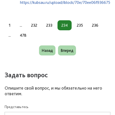
https://kubsau.ru/upload/iblock/70e/70ee06f936675
1
...
232
233
234
235
236
...
478
Назад
Вперед
Задать вопрос
Опишите свой вопрос, и мы обязательно на него
ответим.
Представьтесь