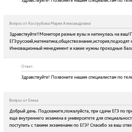
Здравствуйте! Позвоните нашим специалистам по тел
Вопрос от Кострубова Мария Александровна
Здравствуйте!!Мониторя разные вузы и наткнулась на ваш
ЕГЭ:русский,математика,обществознание,история,подходят 
Инновационный менеджмент и какие нужны проходные баллы
Ответ:
Здравствуйте! Позвоните нашим специалистам по тел
Вопрос от Елена
Добрый день. Подскажите,пожалуйста, при сдачи ЕГЭ по пре
еще внутреннего экзамена в университете для специальнос
поступить с такими экзаменами по ЕГЭ? Спасибо за ваш отве