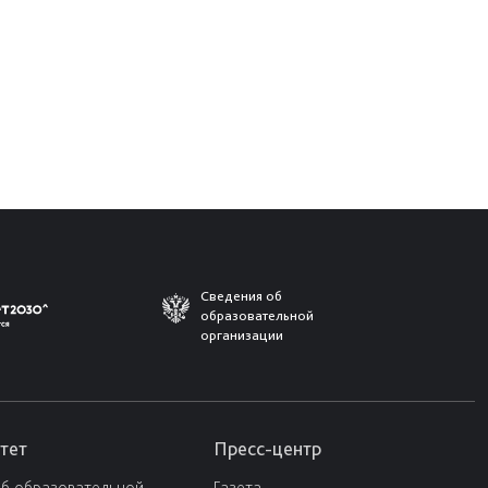
Сведения об
образовательной
организации
тет
Пресс-центр
об образовательной
Газета