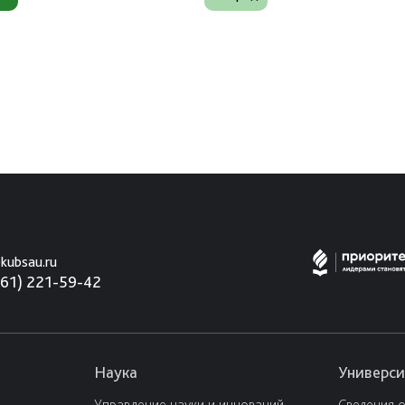
kubsau.ru
861) 221-59-42
Наука
Универси
Управление науки и инноваций
Сведения 