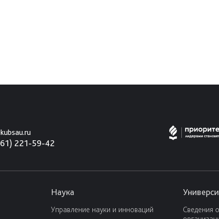
kubsau.ru
861) 221-59-42
Наука
Универси
Управление науки и инноваций
Сведения 
организац