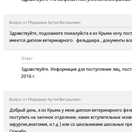
Вопрос от Морванюк Артем Витальевич
Здравствуйте, подскажите пожалуйста я из Крыма хочу пос
имеется диплом ветеринарного фельдшера , документы все 
Ответ:
Здравствуйте. Информация для поступления лиц, пост
2016 г.
Вопрос от Морванюк Артем Витальевич
Добрый день, я из Крыма у меня диплом ветеринарного фе
поступить на заочное отделение, какие вступительные экз
хирургия,анатомия, и.т.д ) или со школьниками школьные п
Спасибо.