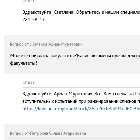
Ответ:
Здравствуйте, Светлана. Обратитесь к нашим специал
221-58-17
Вопрос от Жапенов Арман Муратович
Можете прислать факультеты?Какие экзамены нужны для по
факультеты?
Ответ:
Здравствуйте, Арман Муратович. Вот Вам ссылка на П
вступительных испытаний при ранжировании списков 
https://kubsau.ru/upload/iblock/26c/26cb8dd91cd60e9
Вопрос от Петросян Сильва Агароновна