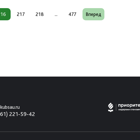
216
217
218
...
477
Вперед
kubsau.ru
861) 221-59-42