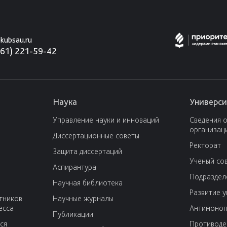
kubsau.ru
861) 221-59-42
Наука
Универси
Управление науки и инноваций
Сведения 
организац
Диссертационные советы
Ректорат
Защита диссертаций
Ученый со
Аспирантура
Подраздел
Научная библиотека
Развитие 
тников
Научные журналы
есса
Антимоноп
Публикации
ся
Противоде