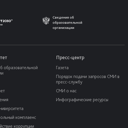
Сведения об
образовательной
организации
тет
Пресс-центр
об образовательной
Газета
ии
Порядок подачи запросов СМИ в
пресс-службу
вет
СМИ о нас
ения
Инфографические ресурсы
университета
ольный комплаенс
йствие коррупции