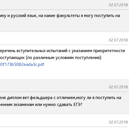
02.07.2018
ку и русский язык, на какие факультеты я могу поступить на
02.07.2018
перечень вступительных испытаний с указанием приоритетности
поступающих (по различным условиям поступления):
d0f173b5082eada3c.pdf
02.07.2018
ня диплом вет.фельдшера с отличием,могу ли я поступить на
енним экзаменам или нужно сдавать ЕГЭ?
02.07.2018