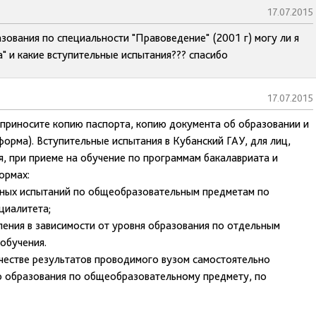
17.07.2015
зования по специальности "Правоведение" (2001 г) могу ли я
" и какие вступительные испытания??? спасибо
17.07.2015
, приносите копию паспорта, копию документа об образовании и
форма). Вступительные испытания в Кубанский ГАУ, для лиц,
, при приеме на обучение по программам бакалавриата и
ормах:
льных испытаний по общеобразовательным предметам по
циалитета;
ления в зависимости от уровня образования по отдельным
обучения.
честве результатов проводимого вузом самостоятельно
о образования по общеобразовательному предмету, по