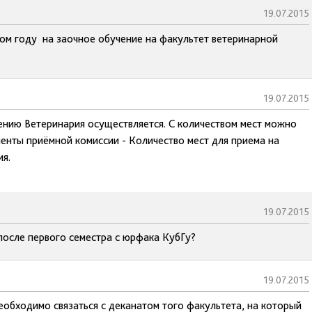
19.07.2015
том году на заочное обучение на факультет ветеринарной
19.07.2015
ению Ветеринария осуществляется. С количеством мест можно
менты приёмной комиссии - Количество мест для приема на
я.
19.07.2015
после первого семестра с юрфака КубГу?
19.07.2015
еобходимо связаться с деканатом того факультета, на который