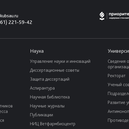
kubsau.ru
861) 221-59-42
Наука
Универси
Управление науки и инноваций
Сведения 
организац
Диссертационные советы
Ректорат
Защита диссертаций
Ученый со
Аспирантура
Подраздел
Научная библиотека
Развитие 
тников
Научные журналы
есса
Антимоноп
Публикации
ся
Противоде
НИЦ Ветфармбиоцентр