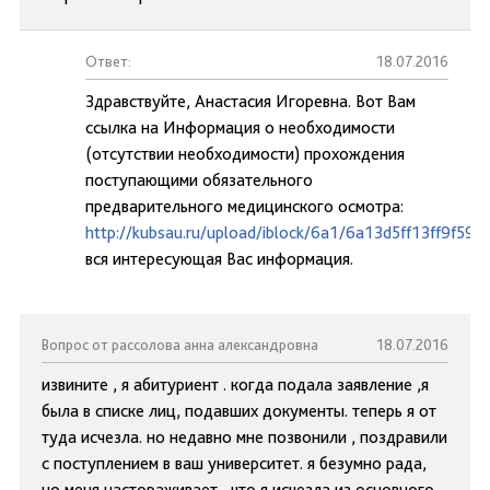
Ответ:
18.07.2016
Здравствуйте, Анастасия Игоревна. Вот Вам
ссылка на Информация о необходимости
(отсутствии необходимости) прохождения
поступающими обязательного
предварительного медицинского осмотра:
http://kubsau.ru/upload/iblock/6a1/6a13d5ff13ff9f59
вся интересующая Вас информация.
Вопрос от рассолова анна александровна
18.07.2016
извините , я абитуриент . когда подала заявление ,я
была в списке лиц, подавших документы. теперь я от
туда исчезла. но недавно мне позвонили , поздравили
с поступлением в ваш университет. я безумно рада,
но меня настораживает , что я исчезла из основного