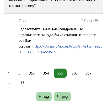
списка . почему?
Ответ:
18.07.2016
Здравствуйте, Анна Александровна. Не
переживайте ни куда Вы из списков не пропали
вот Вам
ссылка:
http://kubsau.ru/upload/slpd/in_lists/main/d
0.36547281506220575
1
...
353
354
355
356
357
...
477
Назад
Вперед